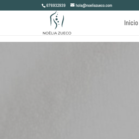
Skip to content
676932939
hola@noeliazueco.com
Inicio