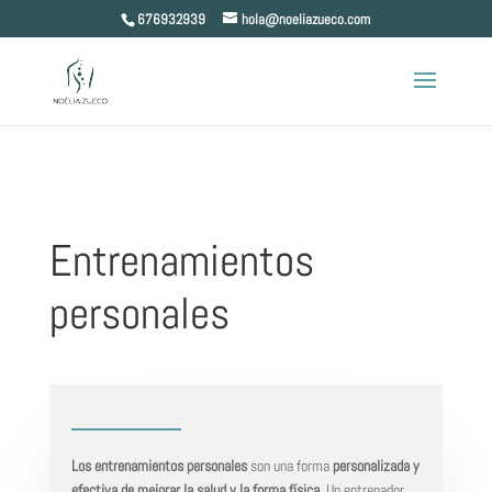
Skip to content
676932939
hola@noeliazueco.com
Entrenamientos
personales
Los entrenamientos personales
son una forma
personalizada y
efectiva de mejorar la salud y la forma física
. Un entrenador