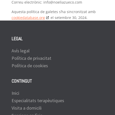
Correu electrònic:
info@
noeliazueco.com
Aquesta política de galetes s’ha sincronitzat amb
cookiedatabase.org
el setembre 30, 2024.
LEGAL
Avís legal
Política de privacitat
Política de cookies
CONTINGUT
Inici
Especialitats terapèutiques
Visita a domicili