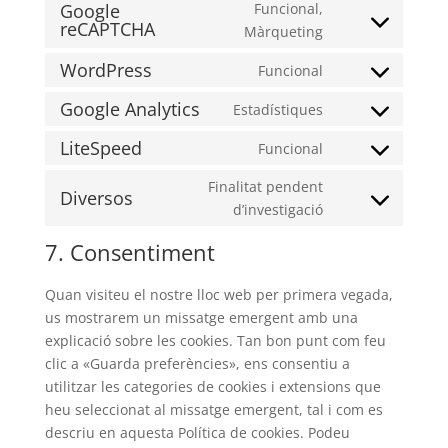
Google
Funcional,
reCAPTCHA
Consent
Màrqueting
to
WordPress
Funcional
service
Consent
google-
to
Google Analytics
Estadístiques
Consent
recaptcha
service
to
LiteSpeed
Funcional
wordpress
Consent
service
to
Finalitat pendent
google-
Diversos
service
Consent
d’investigació
analytics
litespeed
to
7. Consentiment
service
diversos
Quan visiteu el nostre lloc web per primera vegada,
us mostrarem un missatge emergent amb una
explicació sobre les cookies. Tan bon punt com feu
clic a «Guarda preferències», ens consentiu a
utilitzar les categories de cookies i extensions que
heu seleccionat al missatge emergent, tal i com es
descriu en aquesta Política de cookies. Podeu