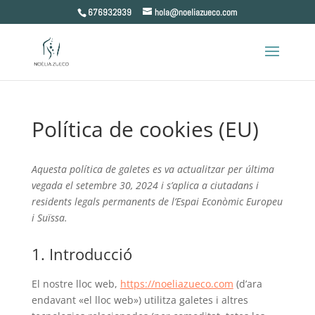
Skip
676932939
hola@noeliazueco.com
to
content
Política de cookies (EU)
Aquesta política de galetes es va actualitzar per última
vegada el setembre 30, 2024 i s’aplica a ciutadans i
residents legals permanents de l’Espai Econòmic Europeu
i Suïssa.
1. Introducció
El nostre lloc web,
https://noeliazueco.com
(d’ara
endavant «el lloc web») utilitza galetes i altres